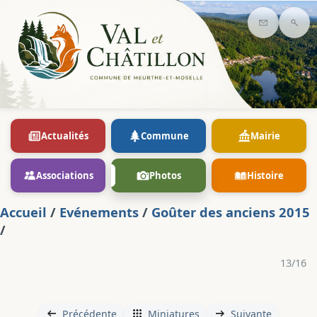
Contact
Rec
Actualités
Commune
Mairie
Associations
Photos
Histoire
Accueil
/
Evénements
/
Goûter des anciens 2015
/
13/16
Précédente
Miniatures
Suivante