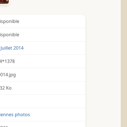
isponible
isponible
Juillet 2014
4*1378
014.jpg
32 Ko
iennes photos