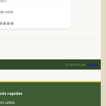
7821
de note
Propulsé par
Piwigo
cès rapides
ens utiles