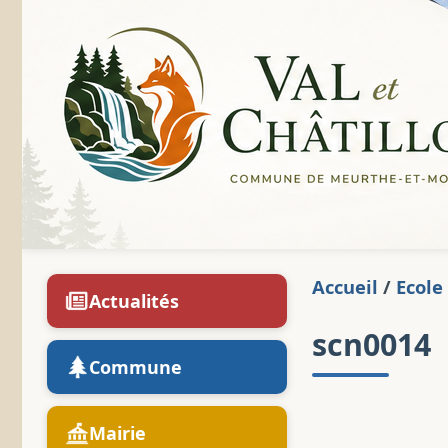
Accueil
/
Ecole
Actualités
scn0014
Commune
Mairie