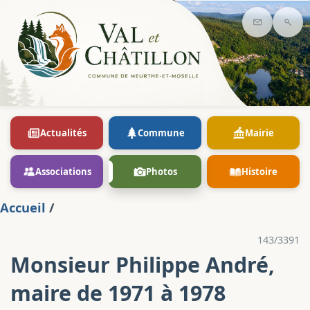
Contact
Rec
Actualités
Commune
Mairie
Associations
Photos
Histoire
Accueil
/
143/3391
Monsieur Philippe André,
maire de 1971 à 1978