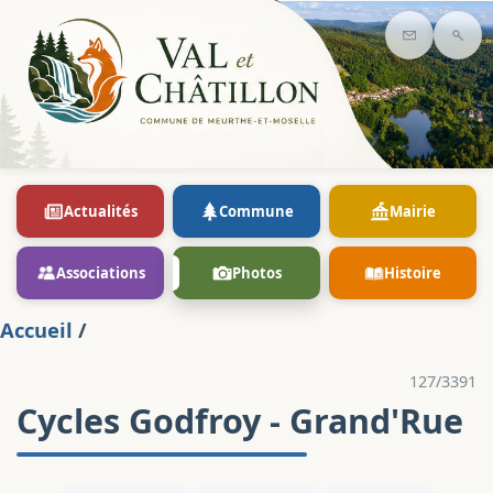
Contact
Rec
Actualités
Commune
Mairie
Associations
Photos
Histoire
Accueil
/
127/3391
Cycles Godfroy - Grand'Rue