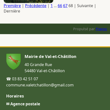
Première
|
Précédente
|
1
...
66
67
68
| Suivante |
Dernière
Propulsé par
Piwigo
Mairie de Val-et-Châtillon
40 Grande Rue
54480 Val-et-Châtillon
☎ 03 83 42 51 07
commune.valetchatillon@gmail.com
Horaires
✉ Agence postale