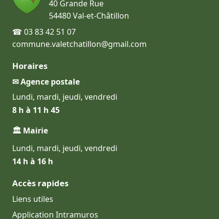
40 Grande Rue
54480 Val-et-Châtillon
☎ 03 83 42 51 07
commune.valetchatillon@gmail.com
Horaires
✉ Agence postale
Lundi, mardi, jeudi, vendredi
8 h à 11 h 45
🏛 Mairie
Lundi, mardi, jeudi, vendredi
14 h à 16 h
Accès rapides
Liens utiles
Application Intramuros