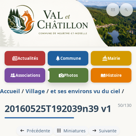
Contact
Rec
Actualités
Commune
Mairie
Associations
Photos
Histoire
Accueil
/
Village
/
et ses environs vu du ciel
/
20160525T192039n39 v1
50/130
Précédente
Miniatures
Suivante