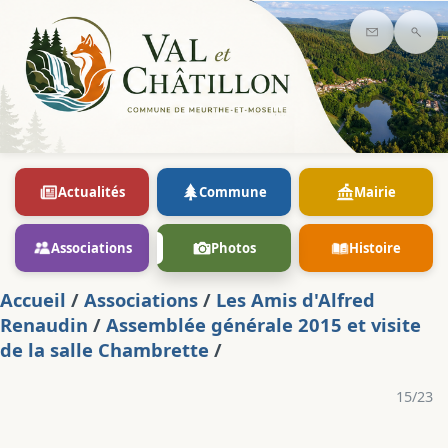
Contact
Rec
Actualités
Commune
Mairie
Associations
Photos
Histoire
Accueil
/
Associations
/
Les Amis d'Alfred
Renaudin
/
Assemblée générale 2015 et visite
de la salle Chambrette
/
15/23