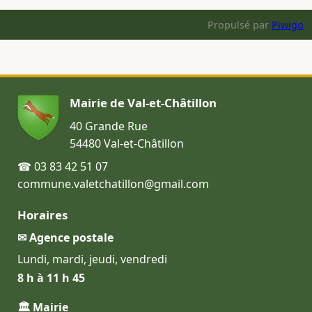
Propulsé par
Piwigo
Mairie de Val-et-Châtillon
40 Grande Rue
54480 Val-et-Châtillon
☎ 03 83 42 51 07
commune.valetchatillon@gmail.com
Horaires
✉ Agence postale
Lundi, mardi, jeudi, vendredi
8 h à 11 h 45
🏛 Mairie