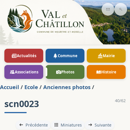
Contact
Rec
Actualités
Commune
Mairie
Associations
Photos
Histoire
Accueil
/
Ecole
/
Anciennes photos
/
scn0023
40/62
Précédente
Miniatures
Suivante