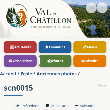
Contact
Rec
Actualités
Commune
Mairie
Associations
Photos
Histoire
Accueil
/
Ecole
/
Anciennes photos
/
scn0015
32/62
Précédente
Miniatures
Suivante