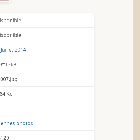
isponible
isponible
Juillet 2014
3*1368
007.jpg
84 Ko
iennes photos
8129