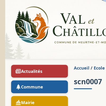
Accueil
/
Ecole
Actualités
scn0007
Commune
Mairie