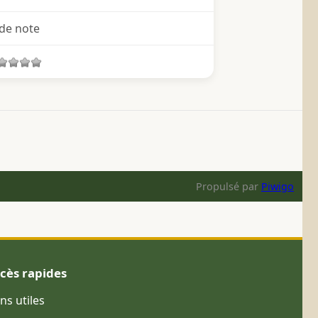
de note
Propulsé par
Piwigo
cès rapides
ens utiles