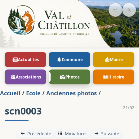
Contact
Rec
Actualités
Commune
Mairie
Associations
Photos
Histoire
Accueil
/
Ecole
/
Anciennes photos
/
scn0003
21/62
Précédente
Miniatures
Suivante