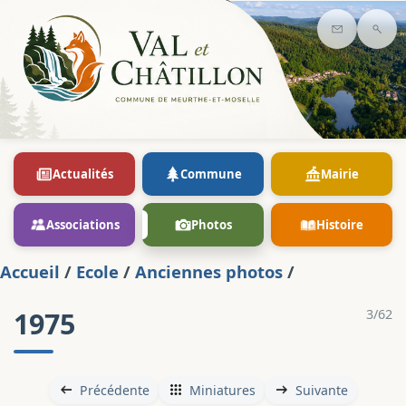
Contact
Rec
Actualités
Commune
Mairie
Associations
Photos
Histoire
Accueil
/
Ecole
/
Anciennes photos
/
1975
3/62
Précédente
Miniatures
Suivante