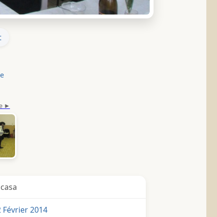
t
le
icasa
 Février 2014