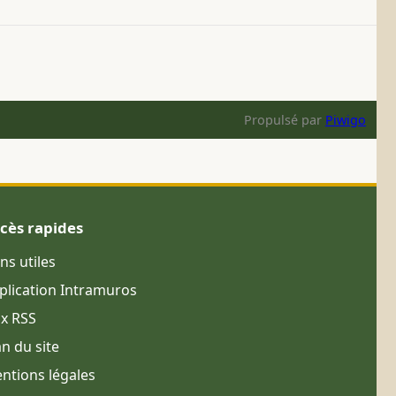
Propulsé par
Piwigo
cès rapides
ens utiles
plication Intramuros
ux RSS
an du site
ntions légales