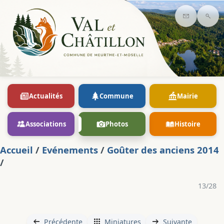
Contact
Rec
Actualités
Commune
Mairie
Associations
Photos
Histoire
Accueil
/
Evénements
/
Goûter des anciens 2014
/
13/28
Précédente
Miniatures
Suivante